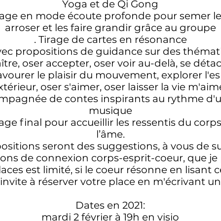
Yoga et de Qi Gong
age en mode écoute profonde pour semer les 
arroser et les faire grandir grâce au groupe
. Tirage de cartes en résonance
avec propositions de guidance sur des thémati
ître, oser accepter, oser voir au-delà, se dét
savourer le plaisir du mouvement, explorer l'es
xtérieur, oser s'aimer, oser laisser la vie m'aim
compagnée de contes inspirants au rythme d'
musique
ge final pour accueillir les ressentis du corp
l’âme.
ositions seront des suggestions, à vous de su
ons de connexion corps-esprit-coeur, que je
ces est limité, si le coeur résonne en lisant
invite à réserver votre place en m'écrivant un
Dates en 2021:
mardi 2 février à 19h en visio