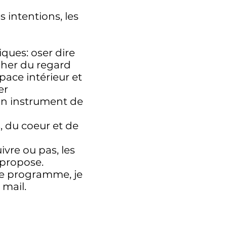
intentions, les
ques: oser dire
acher du regard
pace intérieur et
er
un instrument de
s, du coeur et de
ivre ou pas, les
 propose.
 ce programme, je
 mail.