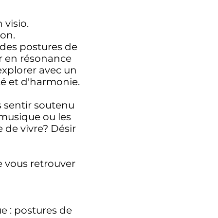
 visio.
ion.
des postures de
er en résonance
explorer avec un
té et d'harmonie.
 sentir soutenu
 musique ou les
e de vivre? Désir
de vous retrouver
e : postures de